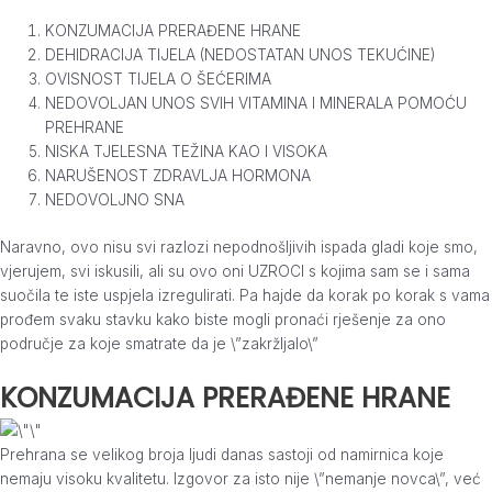
KONZUMACIJA PRERAĐENE HRANE
DEHIDRACIJA TIJELA (NEDOSTATAN UNOS TEKUĆINE)
OVISNOST TIJELA O ŠEĆERIMA
NEDOVOLJAN UNOS SVIH VITAMINA I MINERALA POMOĆU
PREHRANE
NISKA TJELESNA TEŽINA KAO I VISOKA
NARUŠENOST ZDRAVLJA HORMONA
NEDOVOLJNO SNA
Naravno, ovo nisu svi razlozi nepodnošljivih ispada gladi koje smo,
vjerujem, svi iskusili, ali su ovo oni UZROCI s kojima sam se i sama
suočila te iste uspjela izregulirati. Pa hajde da korak po korak s vama
prođem svaku stavku kako biste mogli pronaći rješenje za ono
područje za koje smatrate da je \”zakržljalo\”
KONZUMACIJA PRERAĐENE HRANE
Prehrana se velikog broja ljudi danas sastoji od namirnica koje
nemaju visoku kvalitetu. Izgovor za isto nije \”nemanje novca\”, već