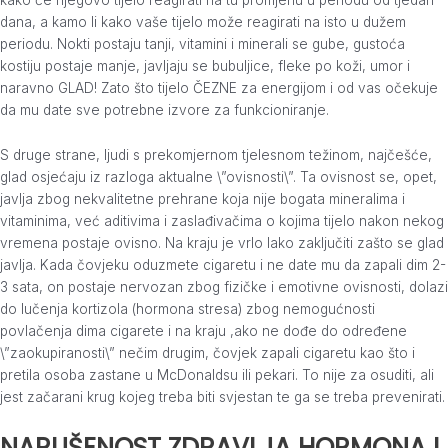
dana, a kamo li kako vaše tijelo može reagirati na isto u dužem
periodu. Nokti postaju tanji, vitamini i minerali se gube, gustoća
kostiju postaje manje, javljaju se bubuljice, fleke po koži, umor i
naravno GLAD! Zato što tijelo ČEZNE za energijom i od vas očekuje
da mu date sve potrebne izvore za funkcioniranje.
S druge strane, ljudi s prekomjernom tjelesnom težinom, najčešće,
glad osjećaju iz razloga aktualne \”ovisnosti\”. Ta ovisnost se, opet,
javlja zbog nekvalitetne prehrane koja nije bogata mineralima i
vitaminima, već aditivima i zaslađivačima o kojima tijelo nakon nekog
vremena postaje ovisno. Na kraju je vrlo lako zaključiti zašto se glad
javlja. Kada čovjeku oduzmete cigaretu i ne date mu da zapali dim 2-
3 sata, on postaje nervozan zbog fizičke i emotivne ovisnosti, dolazi
do lučenja kortizola (hormona stresa) zbog nemogućnosti
povlačenja dima cigarete i na kraju ,ako ne dođe do određene
\”zaokupiranosti\” nečim drugim, čovjek zapali cigaretu kao što i
pretila osoba zastane u McDonaldsu ili pekari. To nije za osuditi, ali
jest začarani krug kojeg treba biti svjestan te ga se treba prevenirati.
NARUŠENOST ZDRAVLJA HORMONA I