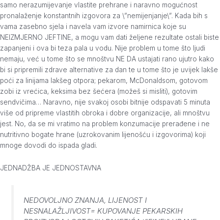
samo nerazumijevanje vlastite prehrane i naravno mogućnost
pronalaženje konstantnih izgovora za \”nemijenjanje\”. Kada bih s
vama zasebno sjela i navela vam izvore namirnica koje su
NEIZMJERNO JEFTINE, a mogu vam dati željene rezultate ostali biste
zapanjeni i ova bi teza pala u vodu. Nije problem u tome što ljudi
nemaju, već u tome što se mnoštvu NE DA ustajati rano ujutro kako
bi si pripremili zdrave alternative za dan te u tome što je uvijek lakše
poći za linijama lakšeg otpora; pekarom, McDonaldsom, gotovom
zobi iz vrećica, keksima bez šećera (možeš si misliti), gotovim
sendvičima… Naravno, nije svakoj osobi bitnije odspavati 5 minuta
više od pripreme vlastitih obroka i dobre organizacije, ali mnoštvu
jest. No, da se mi vratimo na problem konzumacije prerađene i ne
nutritivno bogate hrane (uzrokovanim lijenošću i izgovorima) koji
mnoge dovodi do ispada gladi.
JEDNADŽBA JE JEDNOSTAVNA
NEDOVOLJNO ZNANJA, LIJENOST I
NESNALAŽLJIVOST= KUPOVANJE PEKARSKIH