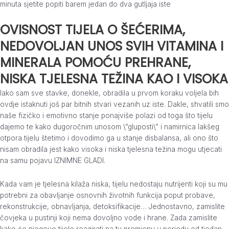
minuta sjetite popiti barem jedan do dva gutljaja iste
OVISNOST TIJELA O ŠEĆERIMA,
NEDOVOLJAN UNOS SVIH VITAMINA I
MINERALA POMOĆU PREHRANE,
NISKA TJELESNA TEŽINA KAO I VISOKA
Iako sam sve stavke, donekle, obradila u prvom koraku voljela bih
ovdje istaknuti još par bitnih stvari vezanih uz iste. Dakle, shvatili smo
naše fizičko i emotivno stanje ponajviše polazi od toga što tijelu
dajemo te kako dugoročnim unosom \”gluposti\” i namirnica lakšeg
otpora tijelu štetimo i dovodimo ga u stanje disbalansa, ali ono što
nisam obradila jest kako visoka i niska tjelesna težina mogu utjecati
na samu pojavu IZNIMNE GLADI.
Kada vam je tjelesna kilaža niska, tijelu nedostaju nutrijenti koji su mu
potrebni za obavljanje osnovnih životnih funkcija poput probave,
rekonstrukcije, obnavljanja, detoksifikacije… Jednostavno, zamislite
čovjeka u pustinji koji nema dovoljno vode i hrane. Zada zamislite
kako će njegovo tijelo reagirati na tu promjenu u periodu od tjedan