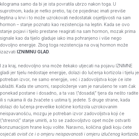
kilograma samo da bi je ista povratila ubrzo nakon toga. U
suprotnom, kada je netko pretio, taj će pojedinac imati previše
leptina u krvi i to može uzrokovati nedostatak osjetljivosti na sam
hormon – stanje poznato kao rezistencija na leptin. Kada se ovo
stanje pojavi i tijelo prestane reagirati na sam hormon, mozak prima
signale kao da tijelo gladuje iako ima pohranjeno i više nego
dovoljno energije. Zbog toga rezistencija na ovaj hormon može
izazvati
IZNIMNU GLAD
.
I za kraj, nedovoljno sna može itekako utjecati na pojavu IZNIMNE
gladi jer tijelu nedostaje energije, dolazi do lučenja kortizola i tijelu je
potreban izvor, ne samo energije, već i zadovoljstva koje će iste
ublažiti. Kada ste umorni, raspoloženje vam je narušeno te vam čak
ponekad postane i dosadno, a ta vas \”dosada\” tjera da nešto radite
ili s rukama ili da žvačete s ustima tj. jedete. S druge strane, kada
dolazi do lučenja prevelike količine kortizola uzrokovanim
neispavanošću, mozgu je potreban izvor zadovoljstva koji će
\”stresno\” stanje umiriti, a to se zadovoljstvo opet može ostvariti
konzumacijom hrane koju volite. Naravno, količina gladi koju ćete
osjećati
ovisit će i o omjeru neispavanosti i omjeru izlučenog kortizola
.