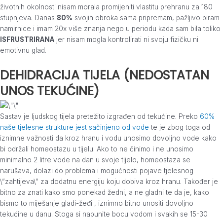
životnih okolnosti nisam morala promijeniti vlastitu prehranu za 180
stupnjeva. Danas
80%
svojih obroka sama pripremam, pažljivo biram
namirnice i imam 20x više znanja nego u periodu kada sam bila toliko
ISFRUSTRIRANA
jer nisam mogla kontrolirati ni svoju fizičku ni
emotivnu glad.
DEHIDRACIJA TIJELA (NEDOSTATAN
UNOS TEKUĆINE)
Sastav je ljudskog tijela pretežito izgrađen od tekućine. Preko
60%
naše tjelesne strukture jest sačinjeno od vode
te je zbog toga od
iznimne važnosti da kroz hranu i vodu unosimo dovoljno vode kako
bi održali homeostazu u tijelu. Ako to ne činimo i ne unosimo
minimalno 2 litre vode na dan u svoje tijelo, homeostaza se
narušava, dolazi do problema i mogućnosti pojave tjelesnog
\”zahtijeva\” za dodatnu energiju koju dobiva kroz hranu. Također je
bitno za znati kako smo ponekad žedni, a ne gladni te da je, kako
bismo to miješanje gladi-žeđi , iznimno bitno unositi dovoljno
tekućine u danu. Stoga si napunite bocu vodom i svakih se 15-30