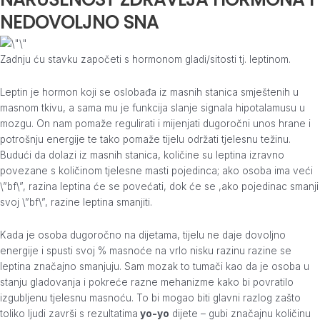
NEDOVOLJNO SNA
Zadnju ću stavku započeti s hormonom gladi/sitosti tj. leptinom.
Leptin je hormon koji se oslobađa iz masnih stanica smještenih u
masnom tkivu, a sama mu je funkcija slanje signala hipotalamusu u
mozgu. On nam pomaže regulirati i mijenjati dugoročni unos hrane i
potrošnju energije te tako pomaže tijelu održati tjelesnu težinu.
Budući da dolazi iz masnih stanica, količine su leptina izravno
povezane s količinom tjelesne masti pojedinca; ako osoba ima veći
\”bf\”, razina leptina će se povećati, dok će se ,ako pojedinac smanji
svoj \”bf\”, razine leptina smanjiti.
Kada je osoba dugoročno na dijetama, tijelu ne daje dovoljno
energije i spusti svoj % masnoće na vrlo nisku razinu razine se
leptina značajno smanjuju. Sam mozak to tumači kao da je osoba u
stanju gladovanja i pokreće razne mehanizme kako bi povratilo
izgubljenu tjelesnu masnoću. To bi mogao biti glavni razlog zašto
toliko ljudi završi s rezultatima
yo-yo
dijete – gubi značajnu količinu