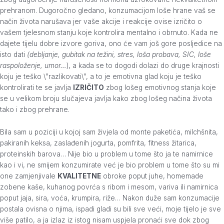
prehranom. Dugoročno gledano, konzumacijom loše hrane vaš se
način života narušava jer vaše akcije i reakcije ovise izričito o
vašem tjelesnom stanju koje kontrolira mentalno i obrnuto. Kada ne
dajete tijelu dobre izvore goriva, ono će vam još gore posljedice na
isto dati
(debljanje, gubitak na težini, stres, loša probava, SIC, loše
raspoloženje, umor…
), a kada se to dogodi dolazi do druge krajnosti
koju je teško \”razlikovati\”, a to je emotivna glad koju je teško
kontrolirati te se javlja
IZRIČITO
zbog lošeg emotivnog stanja koje
se u velikom broju slučajeva javlja kako zbog lošeg načina života
tako i zbog prehrane.
Bila sam u poziciji u kojoj sam živjela od monte paketića, milchšnita,
pakiranih keksa, zaslađenih jogurta, pomfrita, fitness žitarica,
proteinskih barova… Nije bio u problem u tome što ja te namirnice
kao i vi, ne smijem konzumirate već je bio problem u tome što su mi
one zamjenjivale
KVALITETNE
obroke poput juhe, homemade
zobene kaše, kuhanog povrća s ribom i mesom, variva ili namirnica
poput jaja, sira, voća, krumpira, riže… Nakon duže sam konzumacije
postala ovisna o njima, ispadi gladi su bili sve veći, moje tijelo je sve
više patilo, a ja izlaz iz istog nisam uspjela pronaći sve dok zbog