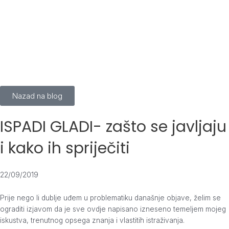
Skip
to
content
Nazad na blog
ISPADI GLADI- zašto se javljaju
i kako ih spriječiti
22/09/2019
Prije nego li dublje uđem u problematiku današnje objave, želim se
ograditi izjavom da je sve ovdje napisano izneseno temeljem mojeg
iskustva, trenutnog opsega znanja i vlastitih istraživanja.