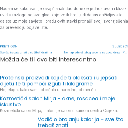
Nadam se kako vam je ovaj članak dao donekle jednostavan i blizak
uvid u razloge pojave gladi koje velik broj ljudi danas doživljava te
da ste uz moje savjete i bradu ovih stavki pronašli svoj izvor rješenja
za prevenciju pojave iste.
PRETHODNI
SLJEDEĆI
Sve što trebate znati o ugljikohidratima
Ne napreduješ zbog sebe, a ne zbog drugih \”izgovora\”
Možda će ti i ovo biti interesantno
Proteinski proizvodi koji će ti olakšati i uljepšati
dijetu te ti pomoći izgubiti kilograme
Hej ekipa, kako sam i obećala u narednoj objavi ću
Kozmetički salon Mirja – akne, rosacea i moje
iskustvo
Kozmetički salon Mirja, maleni je salon u samom centru Osijeka.
Vodič o brojanju kalorija – sve što
trebaš znati