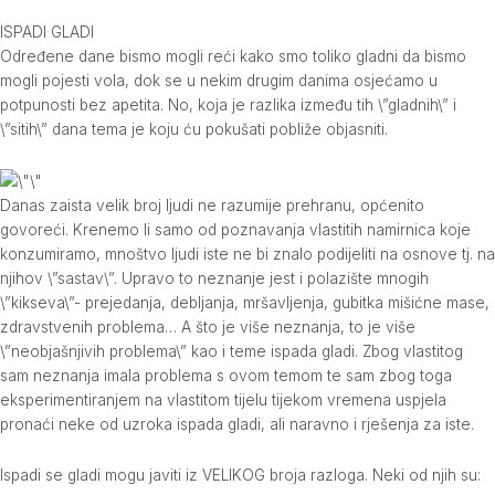
ISPADI GLADI
Određene dane bismo mogli reći kako smo toliko gladni da bismo
mogli pojesti vola, dok se u nekim drugim danima osjećamo u
potpunosti bez apetita. No, koja je razlika između tih \”gladnih\” i
\”sitih\” dana tema je koju ću pokušati pobliže objasniti.
Danas zaista velik broj ljudi ne razumije prehranu, općenito
govoreći. Krenemo li samo od poznavanja vlastitih namirnica koje
konzumiramo, mnoštvo ljudi iste ne bi znalo podijeliti na osnove tj. na
njihov \”sastav\”. Upravo to neznanje jest i polazište mnogih
\”kikseva\”- prejedanja, debljanja, mršavljenja, gubitka mišićne mase,
zdravstvenih problema… A što je više neznanja, to je više
\”neobjašnjivih problema\” kao i teme ispada gladi. Zbog vlastitog
sam neznanja imala problema s ovom temom te sam zbog toga
eksperimentiranjem na vlastitom tijelu tijekom vremena uspjela
pronaći neke od uzroka ispada gladi, ali naravno i rješenja za iste.
Ispadi se gladi mogu javiti iz VELIKOG broja razloga. Neki od njih su: