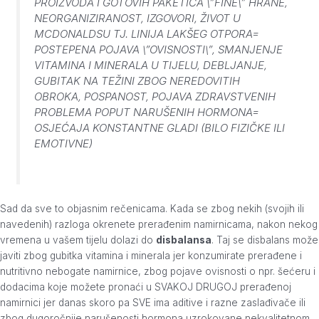
PROIZVODA I GOTOVIH PAKETIĆA \”FINE\” HRANE,
NEORGANIZIRANOST, IZGOVORI, ŽIVOT U
MCDONALDSU TJ. LINIJA LAKŠEG OTPORA=
POSTEPENA POJAVA \”OVISNOSTI\”, SMANJENJE
VITAMINA I MINERALA U TIJELU, DEBLJANJE,
GUBITAK NA TEŽINI ZBOG NEREDOVITIH
OBROKA, POSPANOST, POJAVA ZDRAVSTVENIH
PROBLEMA POPUT NARUŠENIH HORMONA=
OSJEĆAJA KONSTANTNE GLADI (BILO FIZIČKE ILI
EMOTIVNE)
Sad da sve to objasnim rečenicama. Kada se zbog nekih (svojih ili
navedenih) razloga okrenete prerađenim namirnicama, nakon nekog
vremena u vašem tijelu dolazi do
disbalansa
. Taj se disbalans može
javiti zbog gubitka vitamina i minerala jer konzumirate prerađene i
nutritivno nebogate namirnice, zbog pojave ovisnosti o npr. šećeru i
dodacima koje možete pronaći u SVAKOJ DRUGOJ prerađenoj
namirnici jer danas skoro pa SVE ima aditive i razne zaslađivače ili
zbog dugoročnije narušenosti hormona uzrokovane nekvalitetnom