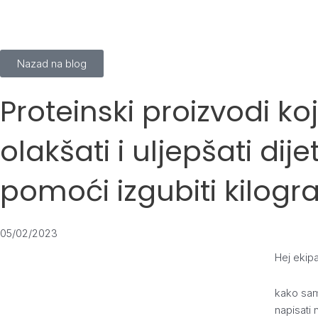
Skip
to
content
Nazad na blog
Proteinski proizvodi koji
olakšati i uljepšati dijet
pomoći izgubiti kilog
05/02/2023
Hej ekipa
kako sam
napisati 