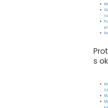
Mu
Sl
č
Pi
pr
Ni
Pro
s o
Ma
č
Ma
Ma
ka