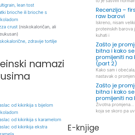
to je sasvim normal
ltigrain, lean tost
Recenzija – firs
atki brioche ili brioche s
raw barovi
okoladom
Iskreno, nisam veliki 
zza crust
(niskokaloričan, ali
proteinskih barova j
eukusan)
kuhati i
skokalorične, zdravije tortilje
Zašto je prom
bitna i kako se
promijeniti na 
teinski namazi
(part 2)
Kako sam i obećala
kusima
nastavak o promjeni
Zašto je prom
bitna i kako se
promijeniti na 
Životna promjena…
slac od kikirikija s bijelom
koja se skoro pa uvi
okoladom
slac od kikirikija s karamelom
E-knjige
slac od kikirikija ekstra
ramela