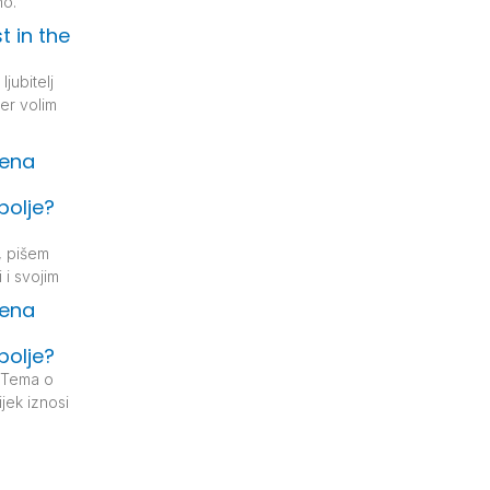
no.
t in the
ljubitelj
er volim
jena
bolje?
, pišem
 i svojim
jena
bolje?
 Tema o
jek iznosi