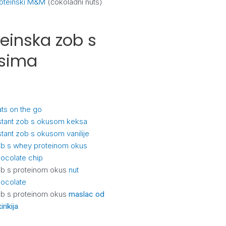
oteinski M&M
(čokoladni nuts)
teinska zob s
sima
ts on the go
stant zob s okusom keksa
stant zob s okusom vanilije
b s whey proteinom okus
ocolate chip
b s proteinom okus
nut
ocolate
b s proteinom okus
maslac od
irikija