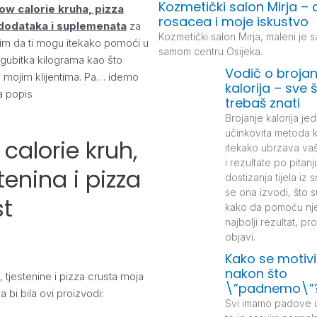
Kozmetički salon Mirja – 
ow calorie kruha, pizza
rosacea i moje iskustvo
, dodataka i suplemenata
za
Kozmetički salon Mirja, maleni je s
lim da ti mogu itekako pomoći u
samom centru Osijeka.
gubitka kilograma kao što
Vodič o brojan
 mojim klijentima. Pa… idemo
kalorija – sve 
a popis
trebaš znati
Brojanje kalorija jed
učinkovita metoda 
calorie kruh,
itekako ubrzava va
i rezultate po pitanj
tenina i pizza
dostizanja tijela iz
se ona izvodi, što su
st
kako da pomoću nje
najbolji rezultat, pro
objavi.
Kako se motivi
nakon što
 tjestenine i pizza crusta moja
\”padnemo\”
 bi bila ovi proizvodi:
Svi imamo padove u 