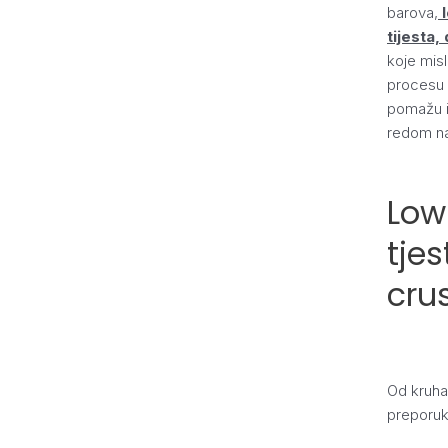
barova,
l
tijesta
koje mis
procesu 
pomažu i
redom n
Low 
tjes
cru
Od kruha,
preporuka