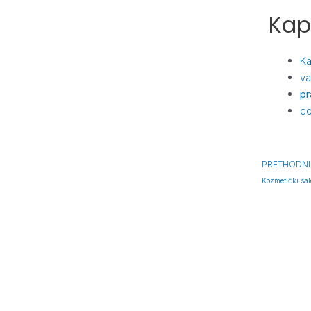
Kap
Ka
va
pr
co
PRETHODNI