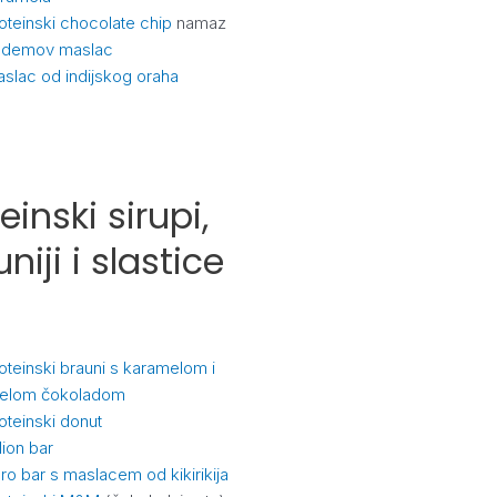
oteinski chocolate chip
namaz
ademov maslac
slac od indijskog oraha
einski sirupi,
niji i slastice
oteinski brauni s karamelom i
jelom čokoladom
oteinski donut
llion bar
ro bar s maslacem od kikirikija