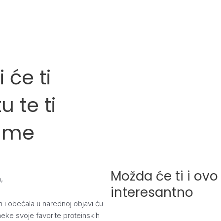
 će ti
u te ti
rame
Možda će ti i ovo 
,
interesantno
 i obećala u narednoj objavi ću
neke svoje favorite proteinskih