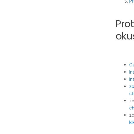
Pr
Pro
oku
Oa
In
In
zo
ch
zo
ch
zo
kik