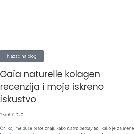
Skip
to
content
Nazad na blog
Gaia naturelle kolagen
recenzija i moje iskreno
iskustvo
25/09/2020
Oni koji me duže prate znaju kako
nisam beauty tip
i kako je za mene