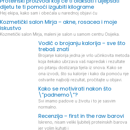
Proteinski proizvodi koji će ti olakšati i uljepšati
dijetu te ti pomoći izgubiti kilograme
Hej ekipa, kako sam i obećala u narednoj objavi ću
Kozmetički salon Mirja – akne, rosacea i moje
iskustvo
Kozmetički salon Mirja, maleni je salon u samom centru Osijeka.
Vodič o brojanju kalorija – sve što
trebaš znati
Brojanje kalorija jedna je vrlo učinkovita metoda
koja itekako ubrzava vaš napredak i rezultate
po pitanju dostizanja tijela iz snova. Kako se
ona izvodi, što su kalorije i kako da pomoću nje
ostvarite najbolji rezultat, pročitajte u objavi.
Kako se motivirati nakon što
\”padnemo\”?
Svi imamo padove u životu i to je sasvim
normalno.
Recenzija – first in the raw barovi
Iskreno, nisam veliki ljubitelj proteinskih barova
jer volim kuhati i