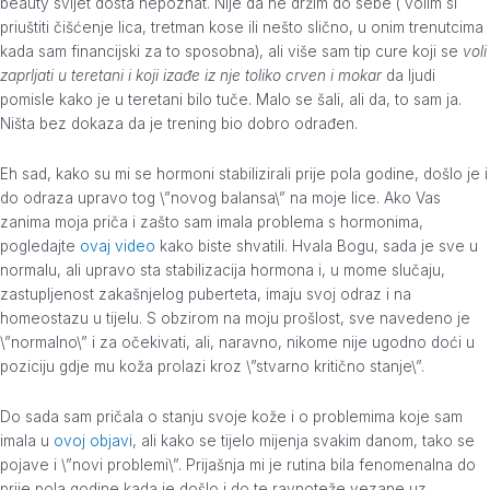
beauty svijet dosta nepoznat. Nije da ne držim do sebe ( volim si
priuštiti čišćenje lica, tretman kose ili nešto slično, u onim trenutcima
kada sam financijski za to sposobna), ali više sam tip cure koji se
voli
zaprljati u teretani i koji izađe iz nje toliko crven i mokar
da ljudi
pomisle kako je u teretani bilo tuče. Malo se šali, ali da, to sam ja.
Ništa bez dokaza da je trening bio dobro odrađen.
Eh sad, kako su mi se hormoni stabilizirali prije pola godine, došlo je i
do odraza upravo tog \”novog balansa\” na moje lice. Ako Vas
zanima moja priča i zašto sam imala problema s hormonima,
pogledajte
ovaj video
kako biste shvatili. Hvala Bogu, sada je sve u
normalu, ali upravo sta stabilizacija hormona i, u mome slučaju,
zastupljenost zakašnjelog puberteta, imaju svoj odraz i na
homeostazu u tijelu. S obzirom na moju prošlost, sve navedeno je
\”normalno\” i za očekivati, ali, naravno, nikome nije ugodno doći u
poziciju gdje mu koža prolazi kroz \”stvarno kritično stanje\”.
Do sada sam pričala o stanju svoje kože i o problemima koje sam
imala u
ovoj objavi
, ali kako se tijelo mijenja svakim danom, tako se
pojave i \”novi problemi\”. Prijašnja mi je rutina bila fenomenalna do
prije pola godine kada je došlo i do te ravnoteže vezane uz