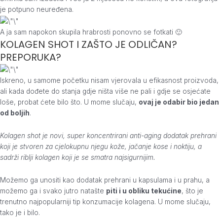
je potpuno neuređena.
A ja sam napokon skupila hrabrosti ponovno se fotkati 🙂
KOLAGEN SHOT I ZAŠTO JE ODLIČAN?
PREPORUKA?
Iskreno, u samome početku nisam vjerovala u efikasnost proizvoda,
ali kada dođete do stanja gdje ništa više ne pali i gdje se osjećate
loše, probat ćete bilo što. U mome slučaju,
ovaj je odabir bio jedan
od boljih
.
Kolagen shot je novi, super koncentrirani anti-aging dodatak prehrani
koji je stvoren za cjelokupnu njegu kože, jačanje kose i noktiju, a
sadrži riblji kolagen koji je se smatra najsigurnijim.
Možemo ga unositi kao dodatak prehrani u kapsulama i u prahu, a
možemo ga i svako jutro natašte
piti i u obliku tekućine
, što je
trenutno najpopularniji tip konzumacije kolagena. U mome slučaju,
tako je i bilo.