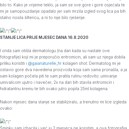
bilo to. Kako je vrijeme teklo, ja sam se sve gore i gore osjećala te
mi je samopouzdanje opadalo jer sam mrzila izgled svog lica pa bih
stalno nosila šiltericu, a ni to nije bilo rješenje.
STANJE LICA PRIJE MJESEC DANA
16.8.2020
I onda sam otišla dermatologu (na dan kada su nastale ove
fotografije) koji mi je preporučio eritromicin, ali sam uz njega dobila
priliku koristiti i
@gaianaturelle_hr
kolagen shot. Dermatolog mi je
ostavio gore dva navedena proizvoda koja sam sama pronašla, a ja
sam kolagen počela piti te sam pratila rutinu redovito; umivanje
umivalicom ujutro i navečer, 2x na dan bih stavila eritromicin i
hidratantnu kremu te bih svako jutro popila 25ml kolagena.
Nakon mjesec dana stanje se stabiliziralo, a trenutno mi lice izgleda
ovako:
Šminku sam izbacila i već ju 2 mjeseca ne koristim, a ova fotografija