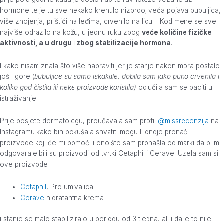
hormone te je tu sve nekako krenulo nizbrdo; veća pojava bubuljica,
više znojenja, prištići na leđima, crvenilo na licu… Kod mene se sve
najviše odrazilo na kožu, u jednu ruku zbog
veće količine fizičke
aktivnosti, a u drugu i zbog stabilizacije hormona
.
I kako nisam znala što više napraviti jer je stanje nakon mora postalo
još i gore (
bubuljice su samo iskakale, dobila sam jako puno crvenila i
koliko god čistila ili neke proizvode koristila)
odlučila sam se baciti u
istraživanje.
Prije posjete dermatologu, proučavala sam profil
@missrecenzija
na
Instagramu kako bih pokušala shvatiti mogu li ondje pronaći
proizvode koji će mi pomoći i ono što sam pronašla od marki da bi mi
odgovarale bili su proizvodi od tvrtki Cetaphil i Cerave. Uzela sam si
ove proizvode
Cetaphil
, Pro umivalica
Cerave
hidratantna krema
i stanje se malo stabiliziralo u periodu od 3 tjedna, ali i dalje to nije