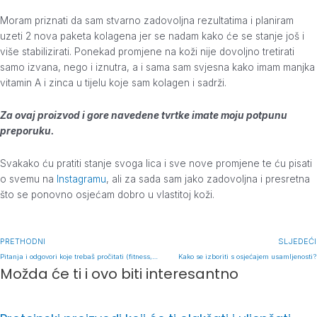
Moram priznati da sam stvarno zadovoljna rezultatima i planiram
uzeti 2 nova paketa kolagena jer se nadam kako će se stanje još i
više stabilizirati. Ponekad promjene na koži nije dovoljno tretirati
samo izvana, nego i iznutra, a i sama sam svjesna kako imam manjka
vitamin A i zinca u tijelu koje sam kolagen i sadrži.
Za ovaj proizvod i gore navedene tvrtke imate moju potpunu
preporuku.
Svakako ću pratiti stanje svoga lica i sve nove promjene te ću pisati
o svemu na
Instagramu
, ali za sada sam jako zadovoljna i presretna
što se ponovno osjećam dobro u vlastitoj koži.
PRETHODNI
SLJEDEĆI
Pitanja i odgovori koje trebaš pročitati (fitness, prehrana, mentalitet)
Kako se izboriti s osjećajem usamljenosti?
Možda će ti i ovo biti interesantno