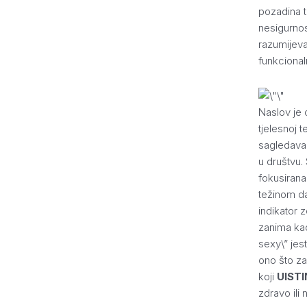
pozadina t
nesigurnost
razumijeva
funkcionaln
Naslov je 
tjelesnoj 
sagledavan
u društvu.
fokusirana
težinom da
indikator z
zanima kada
sexy\” jes
ono što za
koji
UISTI
zdravo ili n