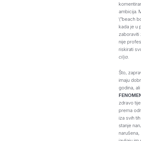
komentiram
ambicija. 
\”beach bod
kada je u pi
zaboraviti
nije profe
riskirati 
cilja
.
Što, zapra
imaju dobr
godina, ali
FENOME
zdravo tije
prema od
iza svih ti
stanje nar
narušena, 
javljaju i