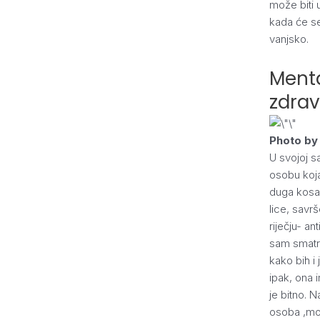
može biti 
kada će se
vanjsko.
Menta
zdrav
Photo b
U svojoj s
osobu koja 
duga kosa
lice, savr
riječju- an
sam smatra
kako bih i 
ipak, ona i
je bitno. N
osoba ,mo