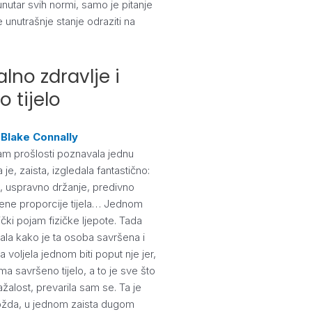
unutar svih normi, samo je pitanje
 unutrašnje stanje odraziti na
lno zdravlje i
o tijelo
y
Blake Connally
am prošlosti poznavala jednu
je, zaista, izgledala fantastično:
, uspravno držanje, predivno
šene proporcije tijela… Jednom
tički pojam fizičke ljepote. Tada
la kako je ta osoba savršena i
ja voljela jednom biti poput nje jer,
ma savršeno tijelo, a to je sve što
ažalost, prevarila sam se. Ta je
žda, u jednom zaista dugom