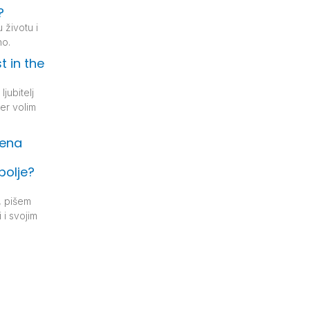
?
životu i
no.
t in the
ljubitelj
er volim
jena
bolje?
, pišem
 i svojim