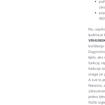
psi
zar
poja
AID
No, usprko
ljudima je 
VRHUNS
korištenja
Dugoročno
tijelo, ako
funkciji; r
funkcije sl
snaga se g
A sve to j
Naravno, a
zdravstven
jedino bitn
fizički izg