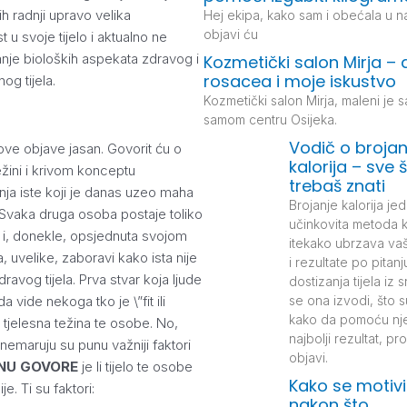
ih radnji upravo velika
Hej ekipa, kako sam i obećala u n
objavi ću
 u svoje tijelo i aktualno ne
nje bioloških aspekata zdravog i
Kozmetički salon Mirja – 
rosacea i moje iskustvo
og tijela.
Kozmetički salon Mirja, maleni je s
samom centru Osijeka.
Vodič o brojan
ove objave jasan. Govorit ću o
kalorija – sve 
težini i krivom konceptu
trebaš znati
ja iste koji je danas uzeo maha
Brojanje kalorija jed
 Svaka druga osoba postaje toliko
učinkovita metoda 
 i, donekle, opsjednuta svojom
itekako ubrzava va
, uvelike, zaboravi kako ista nije
i rezultate po pitanj
dravog tijela. Prva stvar koja ljude
dostizanja tijela iz
se ona izvodi, što su
 vide nekoga tko je \”fit ili
kako da pomoću nje
t tjelesna težina te osobe. No,
najbolji rezultat, pro
nemaruju su punu važniji faktori
objavi.
NU GOVORE
je li tijelo te osobe
Kako se motivi
ije. Ti su faktori:
nakon što