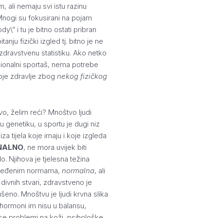
, ali nemaju svi istu razinu
Mnogi su fokusirani na pojam
y\” i tu je bitno ostati pribran
tanju fizički izgled tj. bitno je ne
 zdravstvenu statistiku. Ako netko
sionalni sportaš, nema potrebe
svoje zdravlje zbog
nekog fizičkog
vo, želim reći? Mnoštvo ljudi
u genetiku, u sportu je dugi niz
 iza tijela koje imaju i koje izgleda
NALNO
, ne mora uvijek biti
lo. Njihova je tjelesna težina
ređenim normama,
normalna
, ali
h divnih stvari, zdravstveno je
ušeno. Mnoštvu je ljudi krvna slika
hormoni im nisu u balansu,
m se problemi na koži, psihološke