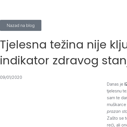
Skip
to
content
Nazad na blog
Tjelesna težina nije kl
indikator zdravog stanj
09/01/2020
Danas je
tjelesnu t
sam te dan
muškarc
prazan sto
Zašto se t
reći, ali o