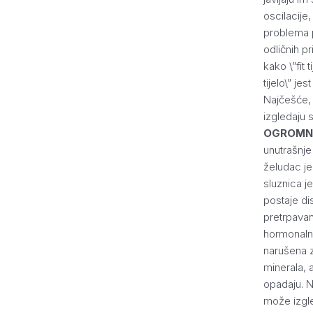
oscilacije
problema
odličnih p
kako \”fit 
tijelo\” je
Najčešće,
izgledaju
OGROM
unutrašnje 
želudac je
sluznica 
postaje di
pretrpavan
hormonalne
narušena z
minerala, a
opadaju. N
može izgle