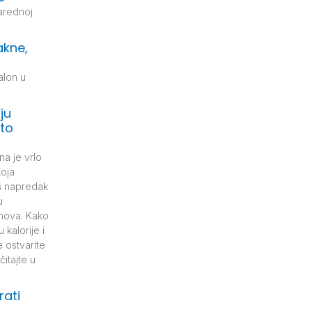
arednoj
akne,
alon u
ju
što
na je vrlo
koja
š napredak
u
 snova. Kako
 kalorije i
 ostvarite
čitajte u
rati