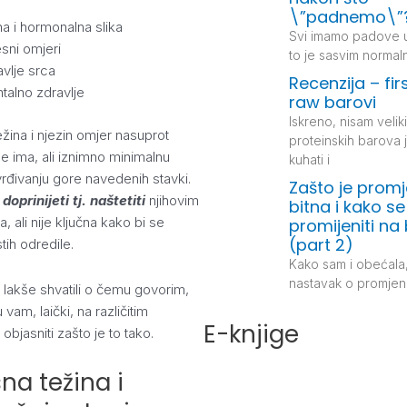
\”padnemo\”
na i hormonalna slika
Svi imamo padove u 
esni omjeri
to je sasvim normal
avlje srca
Recenzija – firs
talno zdravlje
raw barovi
Iskreno, nisam veliki 
ežina i njezin omjer nasuprot
proteinskih barova j
e ima, ali iznimno minimalnu
kuhati i
vrđivanju gore navedenih stavki.
Zašto je prom
e
doprinijeti tj. naštetiti
njihovim
bitna i kako se
a, ali nije ključna kako bi se
promijeniti na 
(part 2)
stih odredile.
Kako sam i obećala
nastavak o promjeni
 lakše shvatili o čemu govorim,
vam, laički, na različitim
E-knjige
objasniti zašto je to tako.
sna težina i