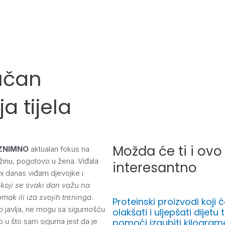
jučan
a tijela
Možda će ti i ovo 
IZNIMNO
aktualan fokus na
ežinu, pogotovo u žena. Viđala
interesantno
i danas viđam djevojke i
e
koji se svaki dan važu na
mak ili iza svojih treninga
.
Proteinski proizvodi koji ć
o javlja, ne mogu sa sigurnošću
olakšati i uljepšati dijetu t
no u što sam sigurna jest da je
pomoći izgubiti kilogram