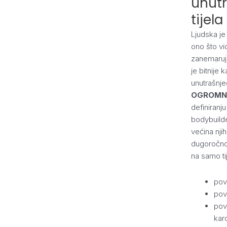
unutr
tijela
Ljudska je
ono što vid
zanemaruje.
je bitnije
unutrašnje
OGROM
definiranj
bodybuild
većina njih
dugoročno 
na samo ti
pove
povi
pov
kar