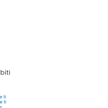
biti
e ti
e ti
e