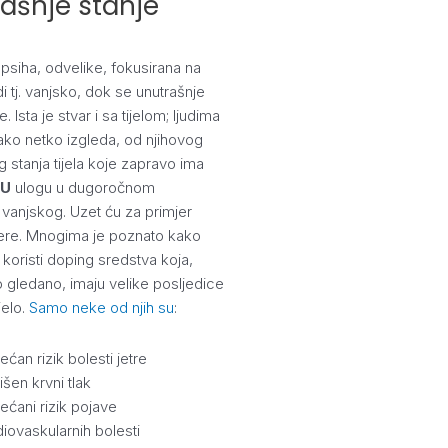
ašnje stanje
 psiha, odvelike, fokusirana na
i tj. vanjsko, dok se unutrašnje
 Ista je stvar i sa tijelom; ljudima
 kako netko izgleda, od njihovog
g stanja tijela koje zapravo ima
NU
ulogu u dugoročnom
u vanjskog. Uzet ću za primjer
ere. Mnogima je poznato kako
 koristi doping sredstva koja,
gledano, imaju velike posljedice
jelo.
Samo neke od njih su
:
ćan rizik bolesti jetre
šen krvni tlak
ećani rizik pojave
diovaskularnih bolesti