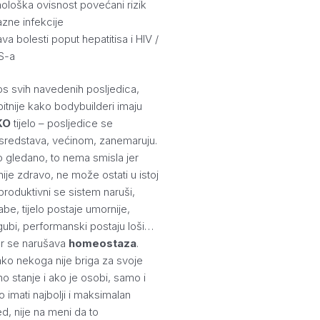
hološka ovisnost povećani rizik
azne infekcije
va bolesti poput hepatitisa i HIV /
S-a
s svih navedenih posljedica,
bitnije kako bodybuilderi imaju
KO
tijelo – posljedice se
 sredstava, većinom, zanemaruju.
 gledano, to nema smisla jer
 nije zdravo, ne može ostati u istoj
eproduktivni se sistem naruši,
abe, tijelo postaje umornije,
ubi, performanski postaju loši…
er se narušava
homeostaza
.
ko nekoga nije briga za svoje
o stanje i ako je osobi, samo i
o imati najbolji i maksimalan
led, nije na meni da to