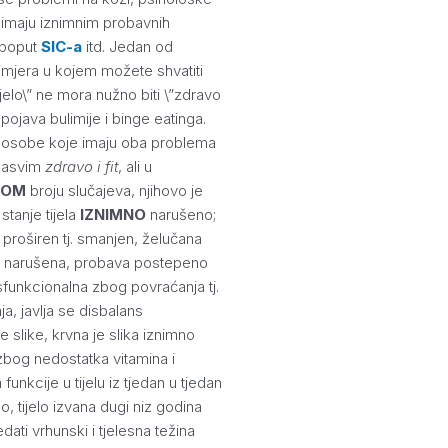
, imaju iznimnim probavnih
 poput
SIC-a
itd. Jedan od
rimjera u kojem možete shvatiti
tijelo\” ne mora nužno biti \”zdravo
st pojava bulimije i binge eatinga.
 osobe koje imaju oba problema
 sasvim
zdravo i fit
, ali u
NOM
broju slučajeva, njihovo je
stanje tijela
IZNIMNO
narušeno;
 proširen tj. smanjen, želučana
je narušena, probava postepeno
sfunkcionalna zbog povraćanja tj.
ja, javlja se disbalans
 slike, krvna je slika iznimno
bog nedostatka vitamina i
 funkcije u tijelu iz tjedan u tjedan
o, tijelo izvana dugi niz godina
dati vrhunski i tjelesna težina