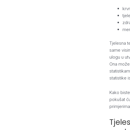
krv
tjel
zdr
men
Tjelesna t
same visin
ulogu u ut
Ona mož
statistikam
statistike i
Kako biste
pokušat ću 
primjerima 
Tjele