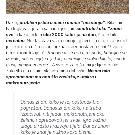
Dakle,
problem je bio u meni i mome “neznanju”
. Bila sam
tvrdoglava i tjerala sam inat jer sam
smatrala kako “znam
sve”
i kako jedem
oko 2000 kalorija na dan
, što je bilo
nerealno
. No, taj stav i vizija u mojoj glavi nisu ni bili za osuditi
jer skoro pa ništa nisam ni znala. Jednostavno sam “živjela
nerealnom iluzijom”.
Probava mi je bila u raspadu, bubuljice su
izbijale, oblina nigdje nije bilo, depresija je stalno bila tu, ispadi
gladi, manjak energije.
.. A sve to zato što mi je tijelo patilo i
zato što mu nisam bila spremna dati više.
Nisam bila
spremna dati mu ono što zaslužuje -mikro i
makronutrijente.
Danas znam kako je taj postupak bio
pogrešan. Danas znam kako ne treba
izbacivati niti jedan makronutrijent ako
želimo napredovati jer svaki igra važnu
ulogu u rastu i razvoju tijela. Danas znam
kako je znanje nužno kako bismo