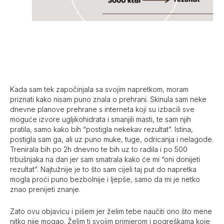
Kada sam tek započinjala sa svojim napretkom, moram
priznati kako nisam puno znala o prehrani. Skinula sam neke
dnevne planove prehrane s interneta koji su izbacili sve
moguće izvore ugljikohidrata i smanjili masti, te sam njih
pratila, samo kako bih “postigla nekekav rezultat”. Istina,
postigla sam ga, ali uz puno muke, tuge, odricanja i nelagode.
Trenirala bih po 2h dnevno te bih uz to radila i po 500
trbušnjaka na dan jer sam smatrala kako će mi “oni donijeti
rezultat”. Najtužnije je to što sam cijeli taj put do napretka
mogla proći puno bezbolnije i ljepše, samo da mi je netko
znao prenijeti znanje.
Zato ovu objavicu i pišem jer želim tebe naučiti ono što mene
nitko nije mogao. Želim ti svojim primjerom i pogreškama koje