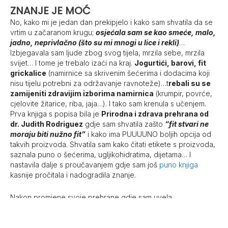
ZNANJE JE MOĆ
No, kako mi je jedan dan prekipjelo i kako sam shvatila da se
vrtim u začaranom krugu;
osjećala sam se kao smeće, malo,
jadno, neprivlačno (što su mi mnogi u lice i rekli)
…
Izbjegavala sam ljude zbog svog tijela, mrzila sebe, mrzila
svijet… I tome je trebalo izaći na kraj.
Jogurtići, barovi, fit
grickalice
(namirnice sa skrivenim šećerima i dodacima koji
nisu tijelu potrebni za održavanje ravnoteže)…t
rebali su se
zamijeniti zdravijim izborima namirnica
(krumpir, povrće,
cjelovite žitarice, riba, jaja…). I tako sam krenula s učenjem.
Prva knjiga s popisa bila je
Prirodna i zdrava prehrana od
dr. Judith Rodriguez
gdje sam shvatila zašto
“fit stvari ne
moraju biti nužno fit”
i kako ima PUUUUNO boljih opcija od
takvih proizvoda. Shvatila sam kako čitati etikete s proizvoda,
saznala puno o šećerima, ugljikohidratima, dijetama… I
nastavila dalje s proučavanjem gdje sam još
puno knjiga
kasnije pročitala i nadogradila znanje.
Nakon promjene svoje prehrane gdje sam uvela
ugljikohidrate, proteine svela s 3.5g/kg na 2g/kg i uvela i
ponešto masti kojih sam se stravično bojala,
sve je krenulo
na bolje.
Snaga mi se povećala, tijelo se počelo mijenjati,