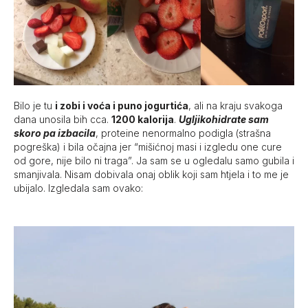
Bilo je tu
i zobi i voća i puno jogurtića
, ali na kraju svakoga
dana unosila bih cca.
1200 kalorija
.
Ugljikohidrate sam
skoro pa izbacila
, proteine nenormalno podigla (strašna
pogreška) i bila očajna jer “mišićnoj masi i izgledu one cure
od gore, nije bilo ni traga”. Ja sam se u ogledalu samo gubila i
smanjivala. Nisam dobivala onaj oblik koji sam htjela i to me je
ubijalo. Izgledala sam ovako: