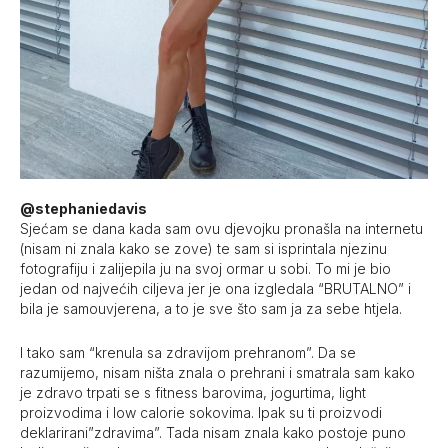
@stephaniedavis
Sjećam se dana kada sam ovu djevojku pronašla na internetu
(nisam ni znala kako se zove) te sam si isprintala njezinu
fotografiju i zalijepila ju na svoj ormar u sobi. To mi je bio
jedan od najvećih ciljeva jer je ona izgledala “BRUTALNO” i
bila je samouvjerena, a to je sve što sam ja za sebe htjela.
I tako sam “krenula sa zdravijom prehranom”. Da se
razumijemo, nisam ništa znala o prehrani i smatrala sam kako
je zdravo trpati se s fitness barovima, jogurtima, light
proizvodima i low calorie sokovima. Ipak su ti proizvodi
deklarirani”zdravima”. Tada nisam znala kako postoje puno