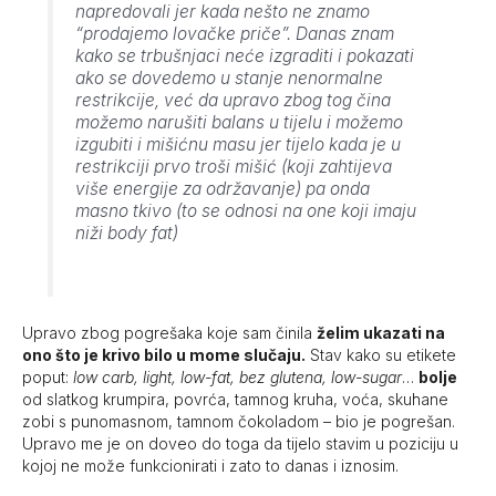
napredovali jer kada nešto ne znamo
“prodajemo lovačke priče”. Danas znam
kako se trbušnjaci neće izgraditi i pokazati
ako se dovedemo u stanje nenormalne
restrikcije, već da upravo zbog tog čina
možemo narušiti balans u tijelu i možemo
izgubiti i mišićnu masu jer tijelo kada je u
restrikciji prvo troši mišić (koji zahtijeva
više energije za održavanje) pa onda
masno tkivo (to se odnosi na one koji imaju
niži body fat)
Upravo zbog pogrešaka koje sam činila
želim ukazati na
ono što je krivo bilo u mome slučaju.
Stav kako su etikete
poput:
low carb, light, low-fat, bez glutena, low-sugar
…
bolje
od slatkog krumpira, povrća, tamnog kruha, voća, skuhane
zobi s punomasnom, tamnom čokoladom – bio je pogrešan.
Upravo me je on doveo do toga da tijelo stavim u poziciju u
kojoj ne može funkcionirati i zato to danas i iznosim.